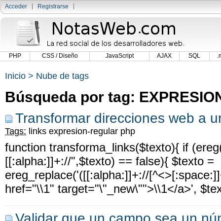
Acceder
Registrarse
PHP
CSS / Diseño
JavaScript
AJAX
SQL
.
Inicio
>
Nube de tags
Búsqueda por tag: EXPRESI
Transformar direcciones web a un
Tags:
links
expresion-regular
php
function transforma_links($texto){ if (ereg("
[[:alpha:]]+://",$texto) == false){ $texto =
ereg_replace('([[:alpha:]]+://[^<>[:space:]]+
href="\\1" target="\"_new\"">\\1</a>', $tex
Validar que un campo sea un nú